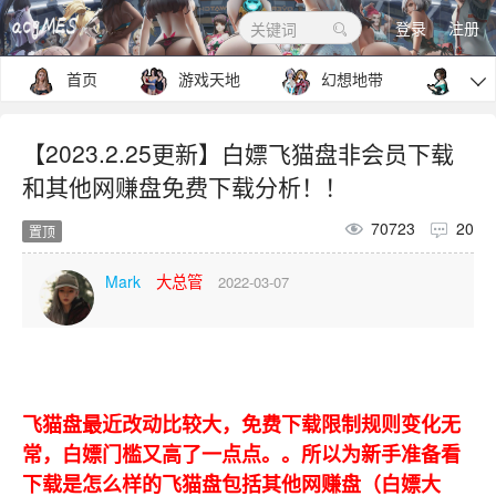
登录
注册
关键词
首页
游戏天地
幻想地带
包罗

【2023.2.25更新】白嫖飞猫盘非会员下载
和其他网赚盘免费下载分析！！
70723
20

置顶
大总管
Mark
2022-03-07
飞猫盘最近改动比较大，免费下载限制规则变化无
常，白嫖门槛又高了一点点。。所以为新手准备看
下载是怎么样的飞猫盘包括其他网赚盘（白嫖大