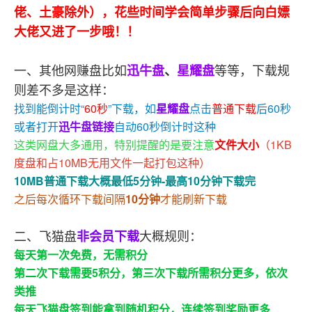
佬、土豪除外）
，
花些时间学会
简单步骤后向白嫖
大佬又进了一步哦！！
一、其他网赚盘比如
等等，下载规
迅牛盘
、
星耀盘
则差不多是这样：
找到能倒计时“
60秒
”下载，如
星耀盘
点击
普通下载
后60秒
或者打开
迅牛盘链接
自动60秒倒计时这种
这类网盘大多通用，特别提醒的是要注意
文件大小
（1KB
度盘和占10MB无用文件一起打包这种）
10MB普通下载大概最低5分钟-最高10分钟下载完
之后每次循环下载间隔
10分钟
才能刷新下载
二、飞猫盘
大概规则：
非会员下载
每天第一次免费，无需积分
第二次下载需要5积分，第三次下载所需积分更多，依次
类推
每天飞猫盘签到能拿到随机积分，连续签到奖励更多