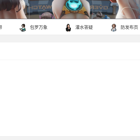
带
包罗万象
灌水答疑
防发布页