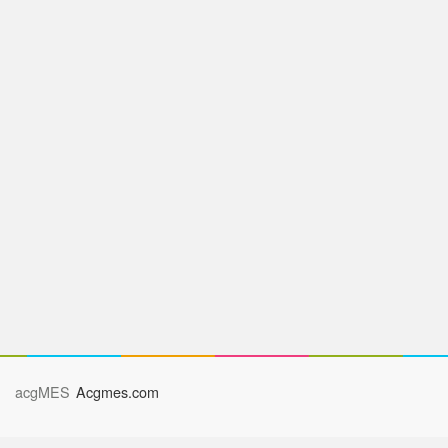
acgMES
Acgmes.com