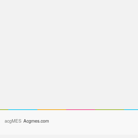
acgMES
Acgmes.com