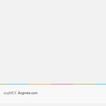
acgMES
Acgmes.com