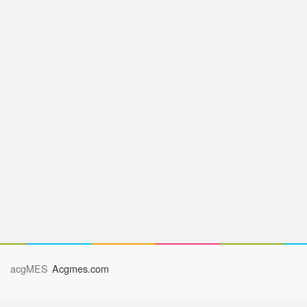
acgMES
Acgmes.com