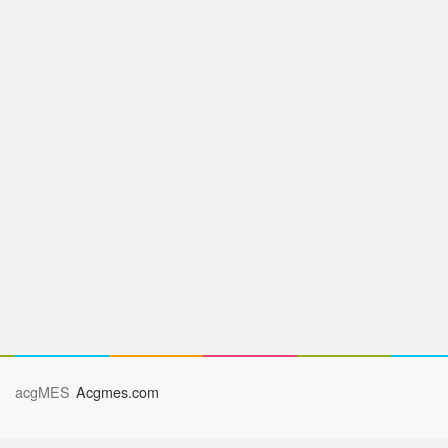
acgMES
Acgmes.com