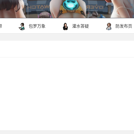
带
包罗万象
灌水答疑
防发布页