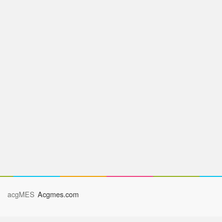
acgMES
Acgmes.com