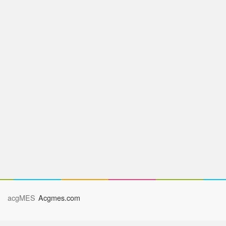
acgMES
Acgmes.com