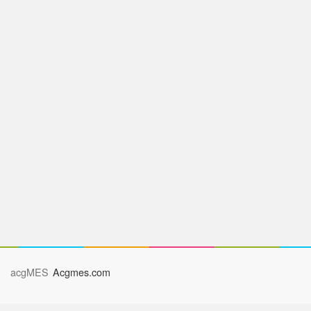
acgMES
Acgmes.com