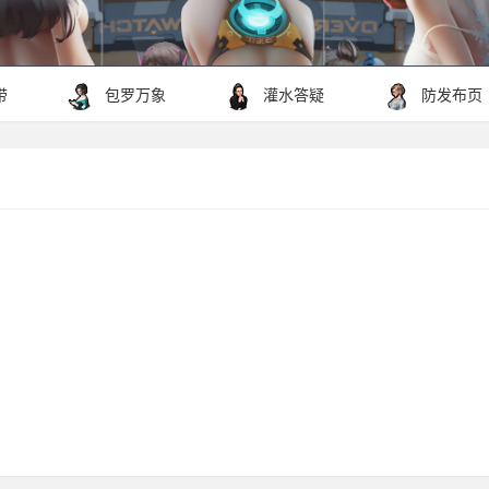
带
包罗万象
灌水答疑
防发布页