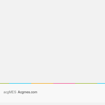
acgMES
Acgmes.com