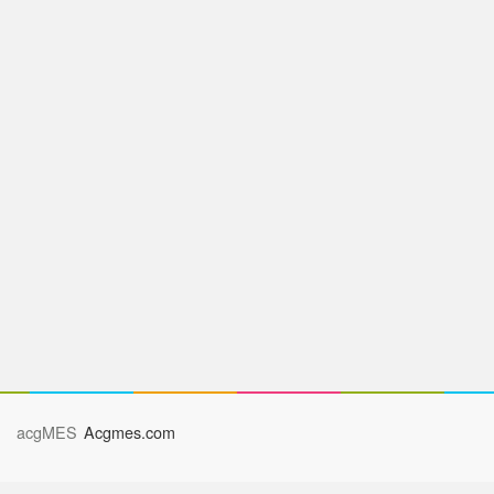
acgMES
Acgmes.com